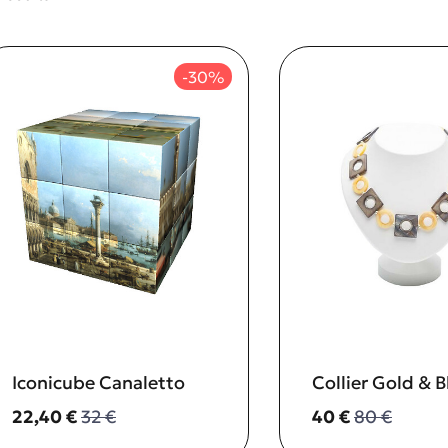
-30%
Iconicube Canaletto
Collier Gold & B
Prix ​​actuel
Ancien prix
Prix ​​actuel
Ancien prix
22,40 €
32 €
40 €
80 €