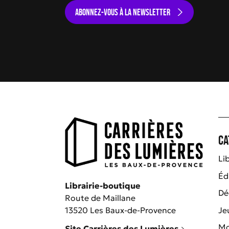
ABONNEZ-VOUS À LA NEWSLETTER
Ca
Lib
Éd
Librairie-boutique
Dé
Route de Maillane
Je
13520 Les Baux-de-Provence
M
Site Carrières des Lumières