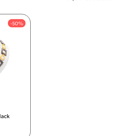
-50%
lack