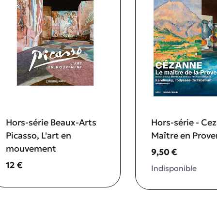
Hors-série Beaux-Arts
Hors-série - Cez
Picasso, L'art en
Maître en Prove
mouvement
Prix ​​actuel
9,50 €
Prix ​​actuel
12 €
Indisponible