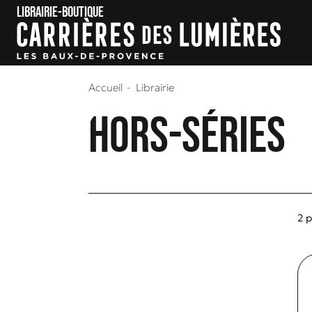
Librairie-boutique
Aller au contenu
Aller au menu
Accueil
Librairie
Hors-séries
2 