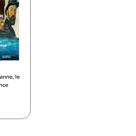
anne, le
nce