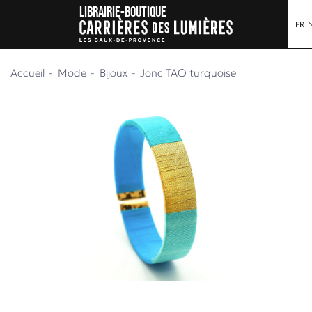
Librairie-boutique
au contenu
 au menu
FR
Accueil
Mode
Bijoux
Jonc TAO turquoise