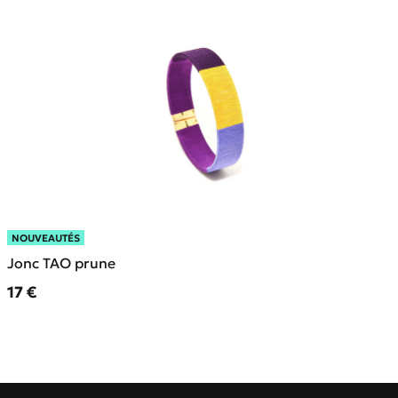
NOUVEAUTÉS
Jonc TAO prune
Prix ​​actuel
17 €